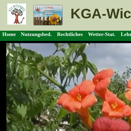
KGA-Wic
Home
Nutzungsbed.
Rechtliches
Wetter-Stat.
Leh
Home
Nutzungsbed.
Rechtliches
Wetter-Stat.
Leh